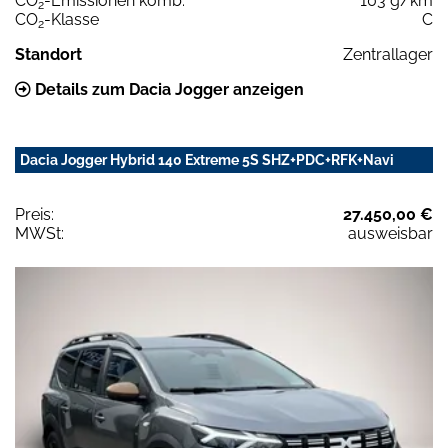
CO
-Emissionen komb.
103 g/km
2
CO
-Klasse
C
2
Standort
Zentrallager
Details zum Dacia Jogger anzeigen
Dacia Jogger Hybrid 140 Extreme 5S SHZ+PDC+RFK+Navi
Preis:
27.450,00 €
MWSt:
ausweisbar