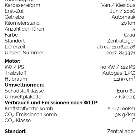
Karosserieform
Van / Kleinbus
Erst-Zul.
Jun / 2026
Getriebe
Automatik
Kilometerstand
20 km
Anzahl der Türen
5
Farbe
Grau
Standort
Zentrallager
Lieferzeit
ab ca. 11.08.2026
Unsere Nummer
2017-843371
Motor:
kW / PS
90 kW / 122 PS
Treibstoff
Autogas (LPG)
Hubraum
1.199 cm³
Umweltnormen:
Schadstoffklasse
Euro 6e
Umweltplakette
4 (Green)
Verbrauch und Emissionen nach WLTP:
Kraftstoffverbr. komb.
6,1 l/100km
CO
-Emissionen komb.
138 g/km
2
CO
-Klasse
E
2
Standort
Zentrallager