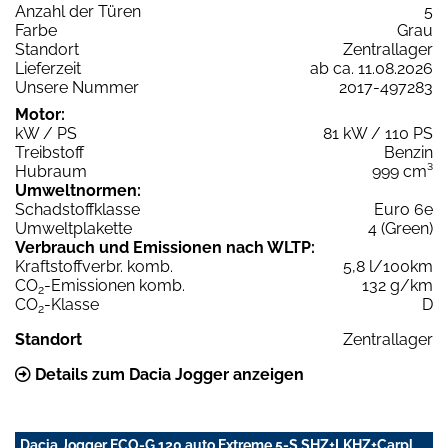
Anzahl der Türen
5
Farbe
Grau
Standort
Zentrallager
Lieferzeit
ab ca. 11.08.2026
Unsere Nummer
2017-497283
Motor:
kW / PS
81 kW / 110 PS
Treibstoff
Benzin
Hubraum
999 cm³
Umweltnormen:
Schadstoffklasse
Euro 6e
Umweltplakette
4 (Green)
Verbrauch und Emissionen nach WLTP:
Kraftstoffverbr. komb.
5,8 l/100km
CO
-Emissionen komb.
132 g/km
2
CO
-Klasse
D
2
Standort
Zentrallager
Details zum Dacia Jogger anzeigen
Dacia Jogger ECO-G 120 auto Extreme 5-S SHZ+LKHZ+Carpl