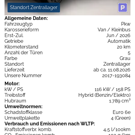
Standort Zentrallager
Allgemeine Daten:
Fahrzeugtyp
Pkw
Karosserieform
Van / Kleinbus
Erst-Zul.
Jun / 2026
Getriebe
Automatik
Kilometerstand
20 km
Anzahl der Türen
5
Farbe
Grau
Standort
Zentrallager
Lieferzeit
ab ca. 11.08.2026
Unsere Nummer
2017-193084
Motor:
kW / PS
116 kW / 158 PS
Treibstoff
Hybrid (Benzin/Elektro)
Hubraum
1.789 cm³
Umweltnormen:
Schadstoffklasse
Euro 6e
Umweltplakette
4 (Green)
Verbrauch und Emissionen nach WLTP:
Kraftstoffverbr. komb.
4,5 l/100km