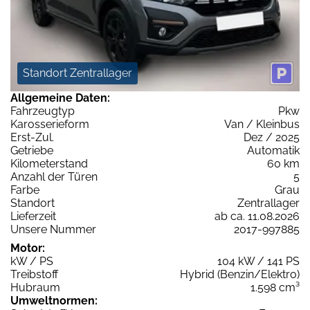
Standort Zentrallager
Allgemeine Daten:
Fahrzeugtyp
Pkw
Karosserieform
Van / Kleinbus
Erst-Zul.
Dez / 2025
Getriebe
Automatik
Kilometerstand
60 km
Anzahl der Türen
5
Farbe
Grau
Standort
Zentrallager
Lieferzeit
ab ca. 11.08.2026
Unsere Nummer
2017-997885
Motor:
kW / PS
104 kW / 141 PS
Treibstoff
Hybrid (Benzin/Elektro)
Hubraum
1.598 cm³
Umweltnormen: