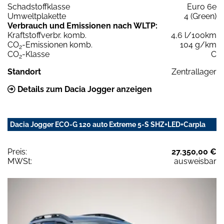
Schadstoffklasse
Euro 6e
Umweltplakette
4 (Green)
Verbrauch und Emissionen nach WLTP:
Kraftstoffverbr. komb.
4,6 l/100km
CO
-Emissionen komb.
104 g/km
2
CO
-Klasse
C
2
Standort
Zentrallager
Details zum Dacia Jogger anzeigen
Dacia Jogger ECO-G 120 auto Extreme 5-S SHZ+LED+Carpla
Preis:
27.350,00 €
MWSt:
ausweisbar