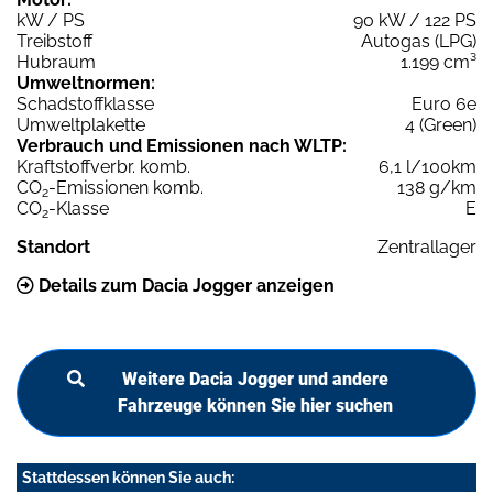
kW / PS
90 kW / 122 PS
Treibstoff
Autogas (LPG)
Hubraum
1.199 cm³
Umweltnormen:
Schadstoffklasse
Euro 6e
Umweltplakette
4 (Green)
Verbrauch und Emissionen nach WLTP:
Kraftstoffverbr. komb.
6,1 l/100km
CO
-Emissionen komb.
138 g/km
2
CO
-Klasse
E
2
Standort
Zentrallager
Details zum Dacia Jogger anzeigen
Weitere Dacia Jogger und andere
Fahrzeuge können Sie hier suchen
Stattdessen können Sie auch: