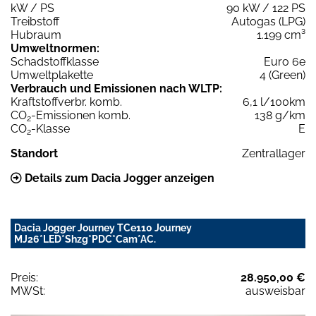
kW / PS
90 kW / 122 PS
Treibstoff
Autogas (LPG)
Hubraum
1.199 cm³
Umweltnormen:
Schadstoffklasse
Euro 6e
Umweltplakette
4 (Green)
Verbrauch und Emissionen nach WLTP:
Kraftstoffverbr. komb.
6,1 l/100km
CO
-Emissionen komb.
138 g/km
2
CO
-Klasse
E
2
Standort
Zentrallager
Details zum Dacia Jogger anzeigen
Dacia Jogger Journey TCe110 Journey
MJ26*LED*Shzg*PDC*Cam*AC.
Preis:
28.950,00 €
MWSt:
ausweisbar