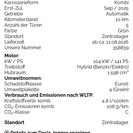
Karosserieform
Kombi
Erst-Zul.
Sep / 2025
Getriebe
Automatik
Kilometerstand
10 km
Anzahl der Türen
5
Farbe
Grün
Standort
Zentrallager
Lieferzeit
ab ca. 11.08.2026
Unsere Nummer
358839
Motor:
kW / PS
104 kW / 141 PS
Treibstoff
Hybrid (Benzin/Elektro)
Hubraum
1.598 cm³
Umweltnormen:
Schadstoffklasse
Euro6
Umweltplakette
4 (Green)
Verbrauch und Emissionen nach WLTP:
Kraftstoffverbr. komb.
4,8 l/100km
CO
-Emissionen komb.
108 g/km
2
CO
-Klasse
C
2
Standort
Zentrallager
Details zum Dacia Jogger anzeigen