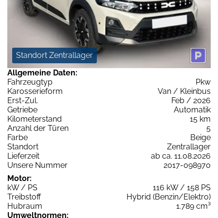
Standort Zentrallager
Allgemeine Daten:
Fahrzeugtyp
Pkw
Karosserieform
Van / Kleinbus
Erst-Zul.
Feb / 2026
Getriebe
Automatik
Kilometerstand
15 km
Anzahl der Türen
5
Farbe
Beige
Standort
Zentrallager
Lieferzeit
ab ca. 11.08.2026
Unsere Nummer
2017-098970
Motor:
kW / PS
116 kW / 158 PS
Treibstoff
Hybrid (Benzin/Elektro)
Hubraum
1.789 cm³
Umweltnormen: