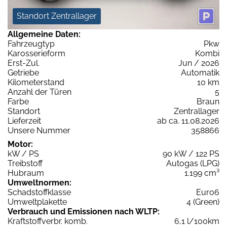
Standort Zentrallager
Allgemeine Daten:
Fahrzeugtyp
Pkw
Karosserieform
Kombi
Erst-Zul.
Jun / 2026
Getriebe
Automatik
Kilometerstand
10 km
Anzahl der Türen
5
Farbe
Braun
Standort
Zentrallager
Lieferzeit
ab ca. 11.08.2026
Unsere Nummer
358866
Motor:
kW / PS
90 kW / 122 PS
Treibstoff
Autogas (LPG)
Hubraum
1.199 cm³
Umweltnormen:
Schadstoffklasse
Euro6
Umweltplakette
4 (Green)
Verbrauch und Emissionen nach WLTP:
Kraftstoffverbr. komb.
6,1 l/100km