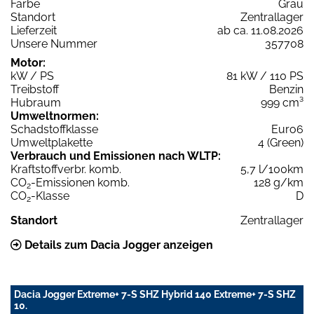
Farbe
Grau
Standort
Zentrallager
Lieferzeit
ab ca. 11.08.2026
Unsere Nummer
357708
Motor:
kW / PS
81 kW / 110 PS
Treibstoff
Benzin
Hubraum
999 cm³
Umweltnormen:
Schadstoffklasse
Euro6
Umweltplakette
4 (Green)
Verbrauch und Emissionen nach WLTP:
Kraftstoffverbr. komb.
5,7 l/100km
CO
-Emissionen komb.
128 g/km
2
CO
-Klasse
D
2
Standort
Zentrallager
Details zum Dacia Jogger anzeigen
Dacia Jogger Extreme+ 7-S SHZ Hybrid 140 Extreme+ 7-S SHZ
10.