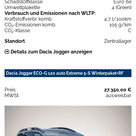
Schadstoffklasse
Euro 6e
Umweltplakette
4 (Green)
Verbrauch und Emissionen nach WLTP:
Kraftstoffverbr. komb.
4,7 l/100km
CO
-Emissionen komb.
105 g/km
2
CO
-Klasse
C
2
Standort
Zentrallager
Details zum Dacia Jogger anzeigen
Dacia Jogger ECO-G 120 auto Extreme 5-S Winterpaket+RF
Preis:
27.350,00 €
MWSt:
ausweisbar