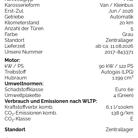
Karosserieform
Van / Kleinbus
Erst-Zul.
Jun / 2026
Getriebe
Automatik
Kilometerstand
20 km
Anzahl der Türen
5
Farbe
Grau
Standort
Zentrallager
Lieferzeit
ab ca. 11.08.2026
Unsere Nummer
2017-843371
Motor:
kW / PS
90 kW / 122 PS
Treibstoff
Autogas (LPG)
Hubraum
1.199 cm³
Umweltnormen:
Schadstoffklasse
Euro 6e
Umweltplakette
4 (Green)
Verbrauch und Emissionen nach WLTP:
Kraftstoffverbr. komb.
6,1 l/100km
CO
-Emissionen komb.
138 g/km
2
CO
-Klasse
E
2
Standort
Zentrallager