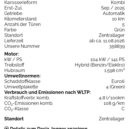
Karosserieform
Kombi
Erst-Zul.
Sep / 2025
Getriebe
Automatik
Kilometerstand
10 km
Anzahl der Türen
5
Farbe
Grün
Standort
Zentrallager
Lieferzeit
ab ca. 11.08.2026
Unsere Nummer
358839
Motor:
kW / PS
104 kW / 141 PS
Treibstoff
Hybrid (Benzin/Elektro)
Hubraum
1.598 cm³
Umweltnormen:
Schadstoffklasse
Euro6
Umweltplakette
4 (Green)
Verbrauch und Emissionen nach WLTP:
Kraftstoffverbr. komb.
4,8 l/100km
CO
-Emissionen komb.
108 g/km
2
CO
-Klasse
C
2
Standort
Zentrallager
Details zum Dacia Jogger anzeigen