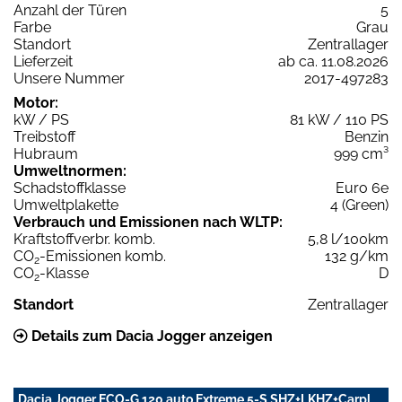
Anzahl der Türen
5
Farbe
Grau
Standort
Zentrallager
Lieferzeit
ab ca. 11.08.2026
Unsere Nummer
2017-497283
Motor:
kW / PS
81 kW / 110 PS
Treibstoff
Benzin
Hubraum
999 cm³
Umweltnormen:
Schadstoffklasse
Euro 6e
Umweltplakette
4 (Green)
Verbrauch und Emissionen nach WLTP:
Kraftstoffverbr. komb.
5,8 l/100km
CO
-Emissionen komb.
132 g/km
2
CO
-Klasse
D
2
Standort
Zentrallager
Details zum Dacia Jogger anzeigen
Dacia Jogger ECO-G 120 auto Extreme 5-S SHZ+LKHZ+Carpl