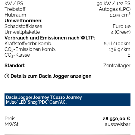
kW / PS
90 kW / 122 PS
Treibstoff
Autogas (LPG)
Hubraum
1.199 cm³
Umweltnormen:
Schadstoffklasse
Euro 6e
Umweltplakette
4 (Green)
Verbrauch und Emissionen nach WLTP:
Kraftstoffverbr. komb.
6,1 l/100km
CO
-Emissionen komb.
138 g/km
2
CO
-Klasse
E
2
Standort
Zentrallager
Details zum Dacia Jogger anzeigen
Dacia Jogger Journey TCe110 Journey
MJ26*LED*Shzg*PDC*Cam*AC.
Preis:
28.950,00 €
MWSt:
ausweisbar