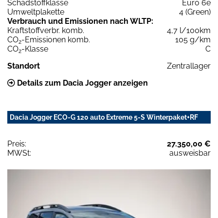
Schadstoffklasse
Euro 6e
Umweltplakette
4 (Green)
Verbrauch und Emissionen nach WLTP:
Kraftstoffverbr. komb.
4,7 l/100km
CO
-Emissionen komb.
105 g/km
2
CO
-Klasse
C
2
Standort
Zentrallager
Details zum Dacia Jogger anzeigen
Dacia Jogger ECO-G 120 auto Extreme 5-S Winterpaket+RF
Preis:
27.350,00 €
MWSt:
ausweisbar