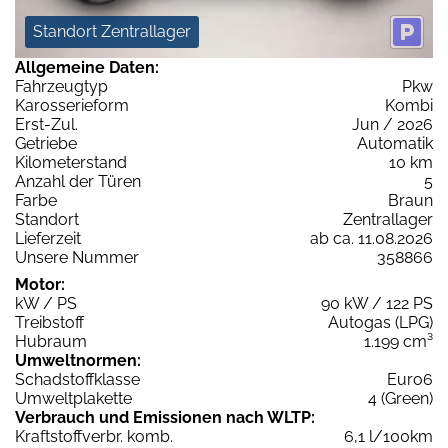
Standort Zentrallager
Allgemeine Daten:
Fahrzeugtyp
Pkw
Karosserieform
Kombi
Erst-Zul.
Jun / 2026
Getriebe
Automatik
Kilometerstand
10 km
Anzahl der Türen
5
Farbe
Braun
Standort
Zentrallager
Lieferzeit
ab ca. 11.08.2026
Unsere Nummer
358866
Motor:
kW / PS
90 kW / 122 PS
Treibstoff
Autogas (LPG)
Hubraum
1.199 cm³
Umweltnormen:
Schadstoffklasse
Euro6
Umweltplakette
4 (Green)
Verbrauch und Emissionen nach WLTP:
Kraftstoffverbr. komb.
6,1 l/100km