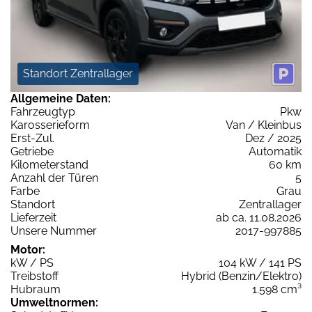
Standort Zentrallager
Allgemeine Daten:
Fahrzeugtyp
Pkw
Karosserieform
Van / Kleinbus
Erst-Zul.
Dez / 2025
Getriebe
Automatik
Kilometerstand
60 km
Anzahl der Türen
5
Farbe
Grau
Standort
Zentrallager
Lieferzeit
ab ca. 11.08.2026
Unsere Nummer
2017-997885
Motor:
kW / PS
104 kW / 141 PS
Treibstoff
Hybrid (Benzin/Elektro)
Hubraum
1.598 cm³
Umweltnormen: