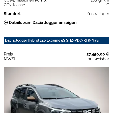
CO
-Emissionen komb.
103 g/km
2
CO
-Klasse
C
2
Standort
Zentrallager
Details zum Dacia Jogger anzeigen
Dacia Jogger Hybrid 140 Extreme 5S SHZ+PDC+RFK+Navi
Preis:
27.450,00 €
MWSt:
ausweisbar