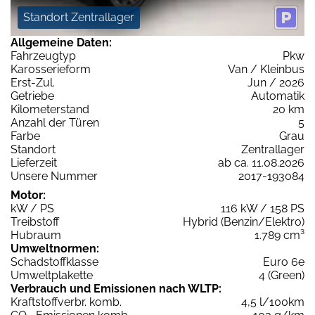
Standort Zentrallager
Allgemeine Daten:
Fahrzeugtyp
Pkw
Karosserieform
Van / Kleinbus
Erst-Zul.
Jun / 2026
Getriebe
Automatik
Kilometerstand
20 km
Anzahl der Türen
5
Farbe
Grau
Standort
Zentrallager
Lieferzeit
ab ca. 11.08.2026
Unsere Nummer
2017-193084
Motor:
kW / PS
116 kW / 158 PS
Treibstoff
Hybrid (Benzin/Elektro)
Hubraum
1.789 cm³
Umweltnormen:
Schadstoffklasse
Euro 6e
Umweltplakette
4 (Green)
Verbrauch und Emissionen nach WLTP:
Kraftstoffverbr. komb.
4,5 l/100km