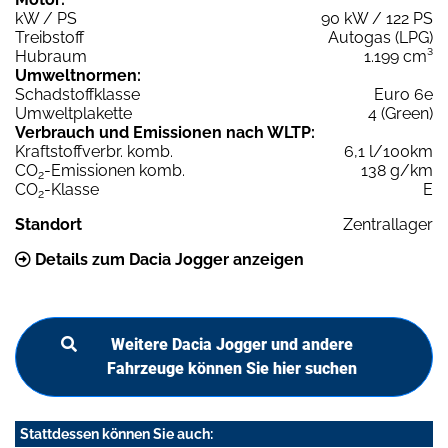
kW / PS
90 kW / 122 PS
Treibstoff
Autogas (LPG)
Hubraum
1.199 cm³
Umweltnormen:
Schadstoffklasse
Euro 6e
Umweltplakette
4 (Green)
Verbrauch und Emissionen nach WLTP:
Kraftstoffverbr. komb.
6,1 l/100km
CO
-Emissionen komb.
138 g/km
2
CO
-Klasse
E
2
Standort
Zentrallager
Details zum Dacia Jogger anzeigen
Weitere Dacia Jogger und andere
Fahrzeuge können Sie hier suchen
Stattdessen können Sie auch: