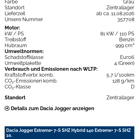
Farbe
Grau
Standort
Zentrallager
Lieferzeit
ab ca. 11.08.2026
Unsere Nummer
357708
Motor:
kW / PS
81 kW / 110 PS
Treibstoff
Benzin
Hubraum
999 cm³
Umweltnormen:
Schadstoffklasse
Euro6
Umweltplakette
4 (Green)
Verbrauch und Emissionen nach WLTP:
Kraftstoffverbr. komb.
5,7 l/100km
CO
-Emissionen komb.
128 g/km
2
CO
-Klasse
D
2
Standort
Zentrallager
Details zum Dacia Jogger anzeigen
Dacia Jogger Extreme+ 7-S SHZ Hybrid 140 Extreme+ 7-S SHZ
10.