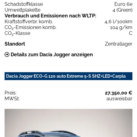
Schadstoffklasse
Euro 6e
Umweltplakette
4 (Green)
Verbrauch und Emissionen nach WLTP:
Kraftstoffverbr. komb.
4,6 l/100km
CO
-Emissionen komb.
104 g/km
2
CO
-Klasse
C
2
Standort
Zentrallager
Details zum Dacia Jogger anzeigen
Dacia Jogger ECO-G 120 auto Extreme 5-S SHZ+LED+Carpla
Preis:
27.350,00 €
MWSt:
ausweisbar