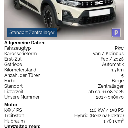
Standort Zentrallager
Allgemeine Daten:
Fahrzeugtyp
Pkw
Karosserieform
Van / Kleinbus
Erst-Zul.
Feb / 2026
Getriebe
Automatik
Kilometerstand
15 km
Anzahl der Türen
5
Farbe
Beige
Standort
Zentrallager
Lieferzeit
ab ca. 11.08.2026
Unsere Nummer
2017-098970
Motor:
kW / PS
116 kW / 158 PS
Treibstoff
Hybrid (Benzin/Elektro)
Hubraum
1.789 cm³
Umweltnormen: