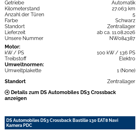
Getriebe
Automatik
Kilometerstand
27.063 km
Anzahl der Türen
5
Farbe
Schwarz
Standort
Zentrallager
Lieferzeit
ab ca. 11.08.2026
Unsere Nummer
NW084387
Motor:
kW / PS
100 kW / 136 PS
Treibstoff
Elektro
Umweltnormen:
Umweltplakette
1 (None)
Standort
Zentrallager
Details zum DS Automobiles DS3 Crossback
anzeigen
DS Automobiles DS3 Crossback Bastille 130 EAT8 Navi
Kamera PDC