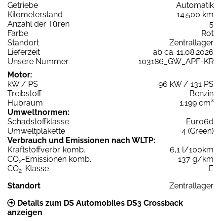
Getriebe
Automatik
Kilometerstand
14.500 km
Anzahl der Türen
5
Farbe
Rot
Standort
Zentrallager
Lieferzeit
ab ca. 11.08.2026
Unsere Nummer
103186_GW_APF-KR
Motor:
kW / PS
96 kW / 131 PS
Treibstoff
Benzin
Hubraum
1.199 cm³
Umweltnormen:
Schadstoffklasse
Euro6d
Umweltplakette
4 (Green)
Verbrauch und Emissionen nach WLTP:
Kraftstoffverbr. komb.
6,1 l/100km
CO
-Emissionen komb.
137 g/km
2
CO
-Klasse
E
2
Standort
Zentrallager
Details zum DS Automobiles DS3 Crossback
anzeigen