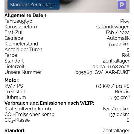
Standort Zentrallager
Allgemeine Daten:
Fahrzeugtyp
Pkw
Karosserieform
Geländewagen
Erst-Zul.
Feb / 2022
Getriebe
Automatik
Kilometerstand
5.900 km
Anzahl der Türen
5
Farbe
Rot
Standort
Zentrallager
Lieferzeit
ab ca. 11.08.2026
Unsere Nummer
095569_GW_AAR-DUKF
Motor:
kW / PS
96 kW / 131 PS
Treibstoff
Benzin
Hubraum
1.199 cm³
Verbrauch und Emissionen nach WLTP:
Kraftstoffverbr. komb.
6,1 l/100km
CO
-Emissionen komb.
137 g/km
2
CO
-Klasse
E
2
Standort
Zentrallager