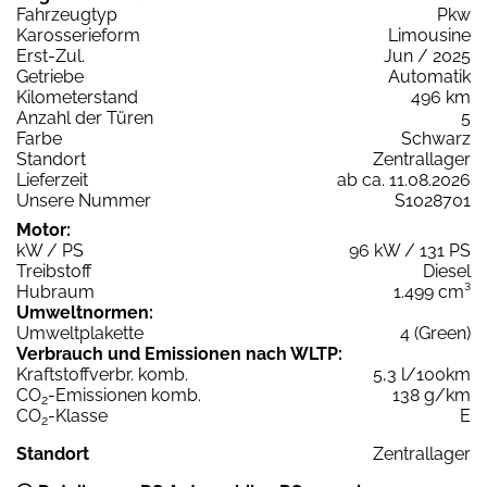
Fahrzeugtyp
Pkw
Karosserieform
Limousine
Erst-Zul.
Jun / 2025
Getriebe
Automatik
Kilometerstand
496 km
Anzahl der Türen
5
Farbe
Schwarz
Standort
Zentrallager
Lieferzeit
ab ca. 11.08.2026
Unsere Nummer
S1028701
Motor:
kW / PS
96 kW / 131 PS
Treibstoff
Diesel
Hubraum
1.499 cm³
Umweltnormen:
Umweltplakette
4 (Green)
Verbrauch und Emissionen nach WLTP:
Kraftstoffverbr. komb.
5,3 l/100km
CO
-Emissionen komb.
138 g/km
2
CO
-Klasse
E
2
Standort
Zentrallager