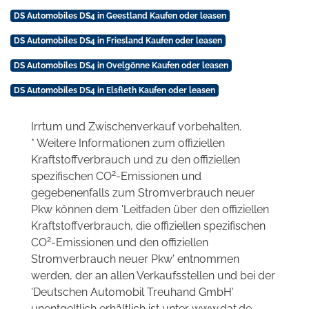
DS Automobiles DS4 in Geestland Kaufen oder leasen
DS Automobiles DS4 in Friesland Kaufen oder leasen
DS Automobiles DS4 in Ovelgönne Kaufen oder leasen
DS Automobiles DS4 in Elsfleth Kaufen oder leasen
Irrtum und Zwischenverkauf vorbehalten.
* Weitere Informationen zum offiziellen
Kraftstoffverbrauch und zu den offiziellen
2
spezifischen CO
-Emissionen und
gegebenenfalls zum Stromverbrauch neuer
Pkw können dem 'Leitfaden über den offiziellen
Kraftstoffverbrauch, die offiziellen spezifischen
2
CO
-Emissionen und den offiziellen
Stromverbrauch neuer Pkw' entnommen
werden, der an allen Verkaufsstellen und bei der
'Deutschen Automobil Treuhand GmbH'
unentgeltlich erhältlich ist unter www.dat.de.