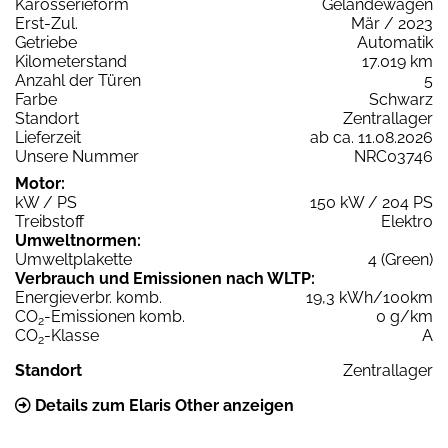
Karosserieform
Geländewagen
Erst-Zul.
Mär / 2023
Getriebe
Automatik
Kilometerstand
17.019 km
Anzahl der Türen
5
Farbe
Schwarz
Standort
Zentrallager
Lieferzeit
ab ca. 11.08.2026
Unsere Nummer
NRC03746
Motor:
kW / PS
150 kW / 204 PS
Treibstoff
Elektro
Umweltnormen:
Umweltplakette
4 (Green)
Verbrauch und Emissionen nach WLTP:
Energieverbr. komb.
19,3 kWh/100km
CO
-Emissionen komb.
0 g/km
2
CO
-Klasse
A
2
Standort
Zentrallager
Details zum Elaris Other anzeigen