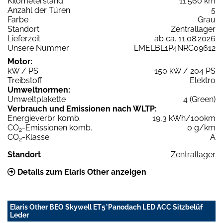
Kilometerstand
11.560 km
Anzahl der Türen
5
Farbe
Grau
Standort
Zentrallager
Lieferzeit
ab ca. 11.08.2026
Unsere Nummer
LMELBL1P4NRC09612
Motor:
kW / PS
150 kW / 204 PS
Treibstoff
Elektro
Umweltnormen:
Umweltplakette
4 (Green)
Verbrauch und Emissionen nach WLTP:
Energieverbr. komb.
19,3 kWh/100km
CO
-Emissionen komb.
0 g/km
2
CO
-Klasse
A
2
Standort
Zentrallager
Details zum Elaris Other anzeigen
Elaris Other BEO Skywell ET5*Panodach LED ACC Sitzbelüf
Leder