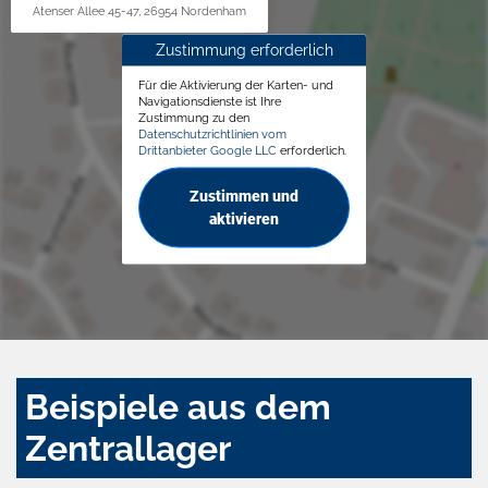
Atenser Allee 45-47, 26954 Nordenham
Zustimmung erforderlich
Für die Aktivierung der Karten- und
Navigationsdienste ist Ihre
Zustimmung zu den
Datenschutzrichtlinien vom
Drittanbieter Google LLC
erforderlich.
Zustimmen und
aktivieren
Beispiele aus dem
Zentrallager