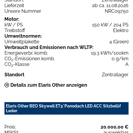
Lieferzeit
ab ca. 11.08.2026
Unsere Nummer
NRC09750
Motor:
kW / PS
150 kW / 204 PS
Treibstoff
Elektro
Umweltnormen:
Umweltplakette
4 (Green)
Verbrauch und Emissionen nach WLTP:
Energieverbr. komb.
19,3 kWh/100km
CO
-Emissionen komb.
0 g/km
2
CO
-Klasse
A
2
Standort
Zentrallager
Details zum Elaris Other anzeigen
Elaris Other BEO Skywell ET5*Panodach LED ACC Sitzbelüf
Leder
Preis:
20.000,00 €
MWSt:
ausweisbar