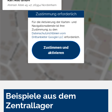
Karl Röll GmbH
Atenser Allee 45-47, 26954 Nordenham
Zustimmung erforderlich
Für die Aktivierung der Karten- und
Navigationsdienste ist Ihre
Zustimmung zu den
Datenschutzrichtlinien vom
Drittanbieter Google LLC
erforderlich.
Zustimmen und
aktivieren
Beispiele aus dem
Zentrallager