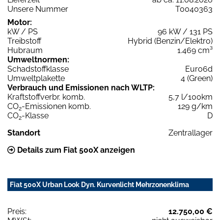
Unsere Nummer
T0040363
Motor:
kW / PS
96 kW / 131 PS
Treibstoff
Hybrid (Benzin/Elektro)
Hubraum
1.469 cm³
Umweltnormen:
Schadstoffklasse
Euro6d
Umweltplakette
4 (Green)
Verbrauch und Emissionen nach WLTP:
Kraftstoffverbr. komb.
5,7 l/100km
CO
-Emissionen komb.
129 g/km
2
CO
-Klasse
D
2
Standort
Zentrallager
Details zum Fiat 500X anzeigen
Fiat 500X Urban Look Dyn. Kurvenlicht Mehrzonenklima
Preis:
12.750,00 €