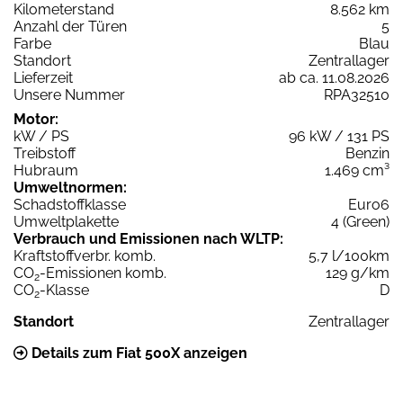
Kilometerstand
8.562 km
Anzahl der Türen
5
Farbe
Blau
Standort
Zentrallager
Lieferzeit
ab ca. 11.08.2026
Unsere Nummer
RPA32510
Motor:
kW / PS
96 kW / 131 PS
Treibstoff
Benzin
Hubraum
1.469 cm³
Umweltnormen:
Schadstoffklasse
Euro6
Umweltplakette
4 (Green)
Verbrauch und Emissionen nach WLTP:
Kraftstoffverbr. komb.
5,7 l/100km
CO
-Emissionen komb.
129 g/km
2
CO
-Klasse
D
2
Standort
Zentrallager
Details zum Fiat 500X anzeigen