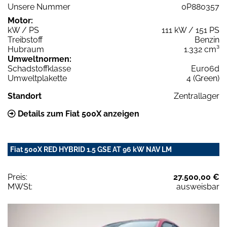
Unsere Nummer
0P880357
Motor:
kW / PS
111 kW / 151 PS
Treibstoff
Benzin
Hubraum
1.332 cm³
Umweltnormen:
Schadstoffklasse
Euro6d
Umweltplakette
4 (Green)
Standort
Zentrallager
Details zum Fiat 500X anzeigen
Fiat 500X RED HYBRID 1.5 GSE AT 96 kW NAV LM
Preis:
27.500,00 €
MWSt:
ausweisbar