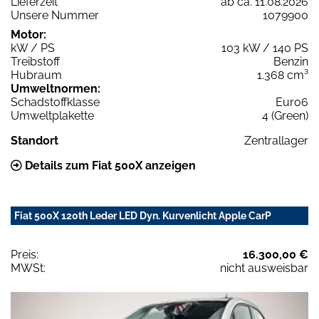
Lieferzeit
ab ca. 11.08.2026
Unsere Nummer
1079900
Motor:
kW / PS
103 kW / 140 PS
Treibstoff
Benzin
Hubraum
1.368 cm³
Umweltnormen:
Schadstoffklasse
Euro6
Umweltplakette
4 (Green)
Standort
Zentrallager
Details zum Fiat 500X anzeigen
Fiat 500X 120th Leder LED Dyn. Kurvenlicht Apple CarP
Preis:
16.300,00 €
MWSt:
nicht ausweisbar