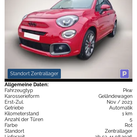
Standort Zentrallager
Allgemeine Daten:
Fahrzeugtyp
Pkw
Karosserieform
Geländewagen
Erst-Zul.
Nov / 2023
Getriebe
Automatik
Kilometerstand
1 km
Anzahl der Türen
5
Farbe
Rot
Standort
Zentrallager
Lieferzeit
ab ca. 11.08.2026