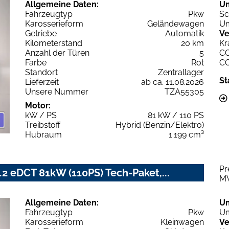
Allgemeine Daten:
U
Fahrzeugtyp
Pkw
Sc
Karosserieform
Geländewagen
Um
Getriebe
Automatik
Ve
Kilometerstand
20 km
Kr
Anzahl der Türen
5
C
Farbe
Rot
C
Standort
Zentrallager
St
Lieferzeit
ab ca. 11.08.2026
Unsere Nummer
TZA55305
Motor:
kW / PS
81 kW / 110 PS
Treibstoff
Hybrid (Benzin/Elektro)
Hubraum
1.199 cm³
Pr
2 eDCT 81kW (110PS) Tech-Paket,...
M
Allgemeine Daten:
U
Fahrzeugtyp
Pkw
Um
Karosserieform
Kleinwagen
Ve