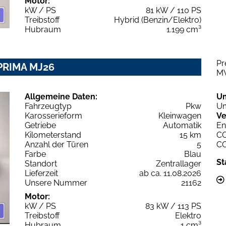
Motor:
kW / PS
81 kW / 110 PS
Treibstoff
Hybrid (Benzin/Elektro)
Hubraum
1.199 cm³
Pr
PRIMA MJ26
M
Allgemeine Daten:
U
Fahrzeugtyp
Pkw
Um
Karosserieform
Kleinwagen
Ve
Getriebe
Automatik
En
Kilometerstand
15 km
C
Anzahl der Türen
5
C
Farbe
Blau
St
Standort
Zentrallager
Lieferzeit
ab ca. 11.08.2026
Unsere Nummer
21162
Motor:
kW / PS
83 kW / 113 PS
Treibstoff
Elektro
Hubraum
1 cm³