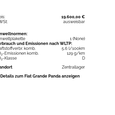
eis:
19.600,00 €
WSt:
ausweisbar
mweltnormen:
weltplakette
1 (None)
rbrauch und Emissionen nach WLTP:
aftstoffverbr. komb.
5,6 l/100km
O
-Emissionen komb.
129 g/km
2
O
-Klasse
D
2
andort
Zentrallager
Details zum Fiat Grande Panda anzeigen