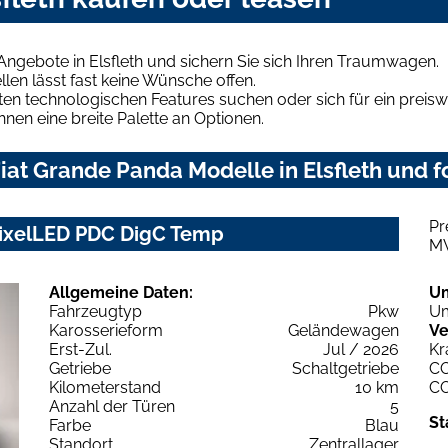
Angebote in Elsfleth und sichern Sie sich Ihren Traumwagen.
len lässt fast keine Wünsche offen.
en technologischen Features suchen oder sich für ein preiswe
hnen eine breite Palette an Optionen.
at Grande Panda Modelle in Elsfleth und f
Pr
PixelLED PDC DigC Temp
M
Allgemeine Daten:
U
Fahrzeugtyp
Pkw
Um
Karosserieform
Geländewagen
Ve
Erst-Zul.
Jul / 2026
Kr
Getriebe
Schaltgetriebe
C
Kilometerstand
10 km
C
Anzahl der Türen
5
St
Farbe
Blau
Standort
Zentrallager