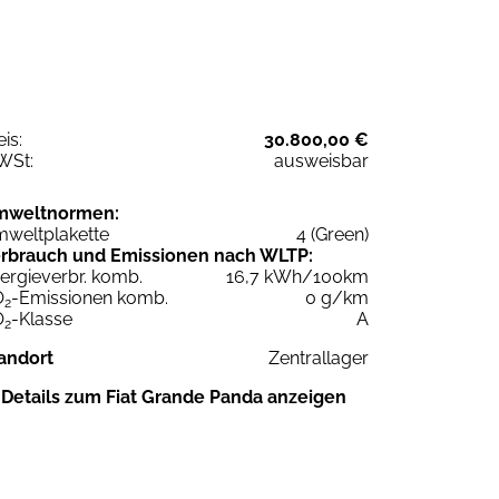
eis:
30.800,00 €
WSt:
ausweisbar
mweltnormen:
weltplakette
4 (Green)
rbrauch und Emissionen nach WLTP:
ergieverbr. komb.
16,7 kWh/100km
O
-Emissionen komb.
0 g/km
2
O
-Klasse
A
2
andort
Zentrallager
Details zum Fiat Grande Panda anzeigen