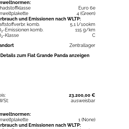
mweltnormen:
hadstoffklasse
Euro 6e
weltplakette
4 (Green)
rbrauch und Emissionen nach WLTP:
aftstoffverbr. komb.
5,1 l/100km
O
-Emissionen komb.
115 g/km
2
O
-Klasse
C
2
andort
Zentrallager
Details zum Fiat Grande Panda anzeigen
eis:
23.200,00 €
WSt:
ausweisbar
mweltnormen:
weltplakette
1 (None)
rbrauch und Emissionen nach WLTP: