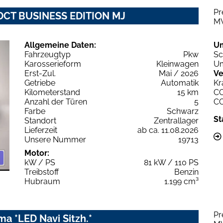
Pr
EDCT BUSINESS EDITION MJ
M
Allgemeine Daten:
U
Fahrzeugtyp
Pkw
Sc
Karosserieform
Kleinwagen
Um
Erst-Zul.
Mai / 2026
Ve
Getriebe
Automatik
Kr
Kilometerstand
15 km
C
Anzahl der Türen
5
C
Farbe
Schwarz
St
Standort
Zentrallager
Lieferzeit
ab ca. 11.08.2026
Unsere Nummer
19713
Motor:
kW / PS
81 kW / 110 PS
Treibstoff
Benzin
Hubraum
1.199 cm³
Pr
ma *LED Navi Sitzh.*