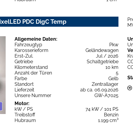
Pr
PixelLED PDC DigC Temp
M
Allgemeine Daten:
U
Fahrzeugtyp
Pkw
Um
Karosserieform
Geländewagen
Ve
Erst-Zul.
Jul / 2026
Kr
Getriebe
Schaltgetriebe
C
Kilometerstand
10 km
C
Anzahl der Türen
5
St
Farbe
Gelb
Standort
Zentrallager
Lieferzeit
ab ca. 06.09.2026
Unsere Nummer
GW-A7025
Motor:
kW / PS
74 kW / 101 PS
Treibstoff
Benzin
Hubraum
1.199 cm³