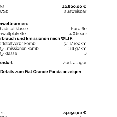
eis:
22.800,00 €
WSt:
ausweisbar
mweltnormen:
hadstoffklasse
Euro 6e
weltplakette
4 (Green)
rbrauch und Emissionen nach WLTP:
aftstoffverbr. komb.
5,1 l/100km
O
-Emissionen komb.
116 g/km
2
O
-Klasse
D
2
andort
Zentrallager
Details zum Fiat Grande Panda anzeigen
eis:
24.050,00 €