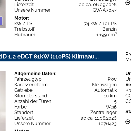
Lieferzeit
ab ca. 06.09.2026
Unsere Nummer
GW-A7057
Motor:
kW / PS
74 kW / 101 PS
Treibstoff
Benzin
Hubraum
1.199 cm³
Pr
D 1.2 eDCT 81kW (110PS) Klimaau...
M
Allgemeine Daten:
U
Fahrzeugtyp
Pkw
Um
Karosserieform
Kleinwagen
Ve
Getriebe
Automatik
Kr
Kilometerstand
10 km
C
Anzahl der Türen
5
C
Farbe
Weiß
St
Standort
Zentrallager
Lieferzeit
ab ca. 11.08.2026
Unsere Nummer
1076423