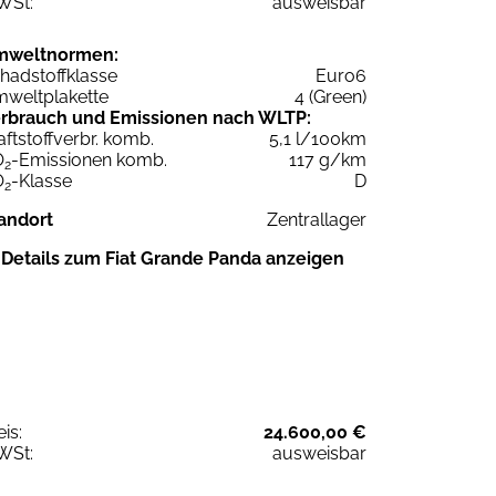
WSt:
ausweisbar
mweltnormen:
hadstoffklasse
Euro6
weltplakette
4 (Green)
rbrauch und Emissionen nach WLTP:
aftstoffverbr. komb.
5,1 l/100km
O
-Emissionen komb.
117 g/km
2
O
-Klasse
D
2
andort
Zentrallager
Details zum Fiat Grande Panda anzeigen
eis:
24.600,00 €
WSt:
ausweisbar