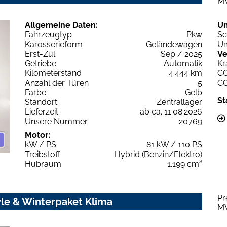
M
Allgemeine Daten:
U
Fahrzeugtyp
Pkw
Sc
Karosserieform
Geländewagen
Um
Erst-Zul.
Sep / 2025
Ve
Getriebe
Automatik
Kr
Kilometerstand
4.444 km
C
Anzahl der Türen
5
C
Farbe
Gelb
St
Standort
Zentrallager
Lieferzeit
ab ca. 11.08.2026
Unsere Nummer
20769
Motor:
kW / PS
81 kW / 110 PS
Treibstoff
Hybrid (Benzin/Elektro)
Hubraum
1.199 cm³
Pr
le & Winterpaket Klima
M