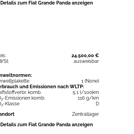
Details zum Fiat Grande Panda anzeigen
eis:
24.500,00 €
WSt:
ausweisbar
mweltnormen:
weltplakette
1 (None)
rbrauch und Emissionen nach WLTP:
aftstoffverbr. komb.
5,1 l/100km
O
-Emissionen komb.
116 g/km
2
O
-Klasse
D
2
andort
Zentrallager
Details zum Fiat Grande Panda anzeigen