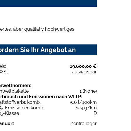
rtes, aber qualitativ hochwertiges
ordern Sie Ihr Angebot an
eis:
19.600,00 €
WSt:
ausweisbar
mweltnormen:
weltplakette
1 (None)
rbrauch und Emissionen nach WLTP:
aftstoffverbr. komb.
5,6 l/100km
O
-Emissionen komb.
129 g/km
2
O
-Klasse
D
2
andort
Zentrallager