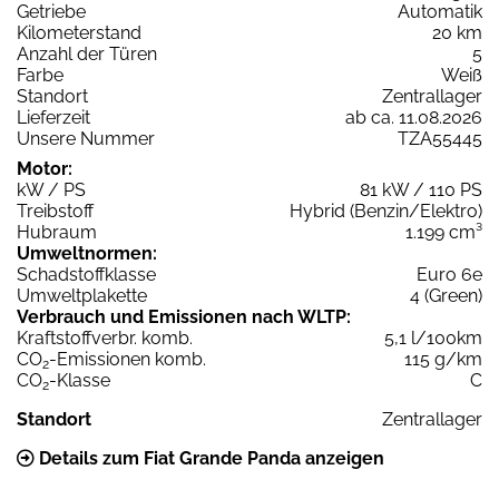
Getriebe
Automatik
Kilometerstand
20 km
Anzahl der Türen
5
Farbe
Weiß
Standort
Zentrallager
Lieferzeit
ab ca. 11.08.2026
Unsere Nummer
TZA55445
Motor:
kW / PS
81 kW / 110 PS
Treibstoff
Hybrid (Benzin/Elektro)
Hubraum
1.199 cm³
Umweltnormen:
Schadstoffklasse
Euro 6e
Umweltplakette
4 (Green)
Verbrauch und Emissionen nach WLTP:
Kraftstoffverbr. komb.
5,1 l/100km
CO
-Emissionen komb.
115 g/km
2
CO
-Klasse
C
2
Standort
Zentrallager
Details zum Fiat Grande Panda anzeigen