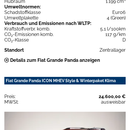
Hubraum
1.199 cm³
Umweltnormen:
Schadstoffklasse
Euro6
Umweltplakette
4 (Green)
Verbrauch und Emissionen nach WLTP:
Kraftstoffverbr. komb.
5,1 l/100km
CO
-Emissionen komb.
117 g/km
2
CO
-Klasse
D
2
Standort
Zentrallager
Details zum Fiat Grande Panda anzeigen
Fiat Grande Panda ICON MHEV Style & Winterpaket Klima
Preis:
24.600,00 €
MWSt:
ausweisbar