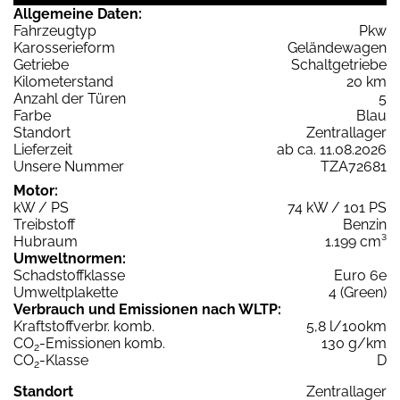
Allgemeine Daten:
Fahrzeugtyp
Pkw
Karosserieform
Geländewagen
Getriebe
Schaltgetriebe
Kilometerstand
20 km
Anzahl der Türen
5
Farbe
Blau
Standort
Zentrallager
Lieferzeit
ab ca. 11.08.2026
Unsere Nummer
TZA72681
Motor:
kW / PS
74 kW / 101 PS
Treibstoff
Benzin
Hubraum
1.199 cm³
Umweltnormen:
Schadstoffklasse
Euro 6e
Umweltplakette
4 (Green)
Verbrauch und Emissionen nach WLTP:
Kraftstoffverbr. komb.
5,8 l/100km
CO
-Emissionen komb.
130 g/km
2
CO
-Klasse
D
2
Standort
Zentrallager