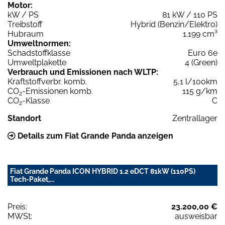
Motor:
kW / PS
81 kW / 110 PS
Treibstoff
Hybrid (Benzin/Elektro)
Hubraum
1.199 cm³
Umweltnormen:
Schadstoffklasse
Euro 6e
Umweltplakette
4 (Green)
Verbrauch und Emissionen nach WLTP:
Kraftstoffverbr. komb.
5,1 l/100km
CO
-Emissionen komb.
115 g/km
2
CO
-Klasse
C
2
Standort
Zentrallager
Details zum Fiat Grande Panda anzeigen
Fiat Grande Panda ICON HYBRID 1.2 eDCT 81kW (110PS)
Tech-Paket,...
Preis:
23.200,00 €
MWSt:
ausweisbar