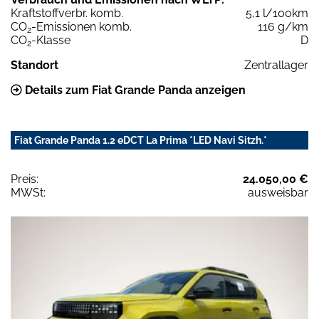
Kraftstoffverbr. komb.
5,1 l/100km
CO
-Emissionen komb.
116 g/km
2
CO
-Klasse
D
2
Standort
Zentrallager
Details zum Fiat Grande Panda anzeigen
Fiat Grande Panda 1.2 eDCT La Prima *LED Navi Sitzh.*
Preis:
24.050,00 €
MWSt:
ausweisbar