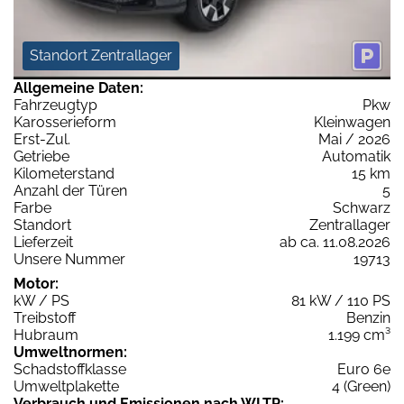
Standort Zentrallager
Allgemeine Daten:
Fahrzeugtyp
Pkw
Karosserieform
Kleinwagen
Erst-Zul.
Mai / 2026
Getriebe
Automatik
Kilometerstand
15 km
Anzahl der Türen
5
Farbe
Schwarz
Standort
Zentrallager
Lieferzeit
ab ca. 11.08.2026
Unsere Nummer
19713
Motor:
kW / PS
81 kW / 110 PS
Treibstoff
Benzin
Hubraum
1.199 cm³
Umweltnormen:
Schadstoffklasse
Euro 6e
Umweltplakette
4 (Green)
Verbrauch und Emissionen nach WLTP: