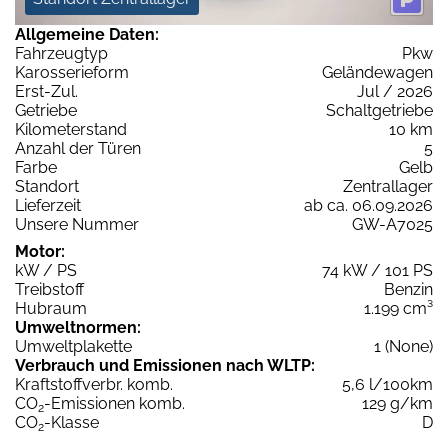
Allgemeine Daten:
Fahrzeugtyp
Pkw
Karosserieform
Geländewagen
Erst-Zul.
Jul / 2026
Getriebe
Schaltgetriebe
Kilometerstand
10 km
Anzahl der Türen
5
Farbe
Gelb
Standort
Zentrallager
Lieferzeit
ab ca. 06.09.2026
Unsere Nummer
GW-A7025
Motor:
kW / PS
74 kW / 101 PS
Treibstoff
Benzin
Hubraum
1.199 cm³
Umweltnormen:
Umweltplakette
1 (None)
Verbrauch und Emissionen nach WLTP:
Kraftstoffverbr. komb.
5,6 l/100km
CO
-Emissionen komb.
129 g/km
2
CO
-Klasse
D
2