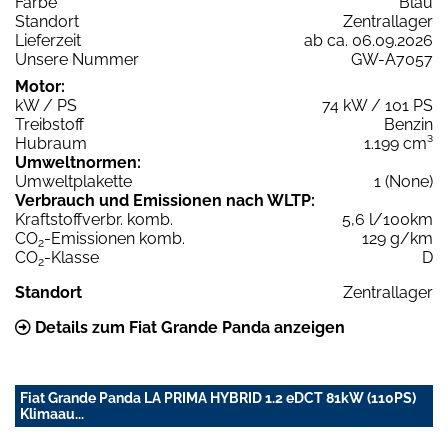
Farbe
Blau
Standort
Zentrallager
Lieferzeit
ab ca. 06.09.2026
Unsere Nummer
GW-A7057
Motor:
kW / PS
74 kW / 101 PS
Treibstoff
Benzin
Hubraum
1.199 cm³
Umweltnormen:
Umweltplakette
1 (None)
Verbrauch und Emissionen nach WLTP:
Kraftstoffverbr. komb.
5,6 l/100km
CO
-Emissionen komb.
129 g/km
2
CO
-Klasse
D
2
Standort
Zentrallager
Details zum Fiat Grande Panda anzeigen
Fiat Grande Panda LA PRIMA HYBRID 1.2 eDCT 81kW (110PS)
Klimaau...