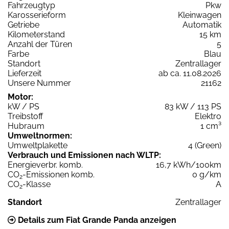
Fahrzeugtyp
Pkw
Karosserieform
Kleinwagen
Getriebe
Automatik
Kilometerstand
15 km
Anzahl der Türen
5
Farbe
Blau
Standort
Zentrallager
Lieferzeit
ab ca. 11.08.2026
Unsere Nummer
21162
Motor:
kW / PS
83 kW / 113 PS
Treibstoff
Elektro
Hubraum
1 cm³
Umweltnormen:
Umweltplakette
4 (Green)
Verbrauch und Emissionen nach WLTP:
Energieverbr. komb.
16,7 kWh/100km
CO
-Emissionen komb.
0 g/km
2
CO
-Klasse
A
2
Standort
Zentrallager
Details zum Fiat Grande Panda anzeigen