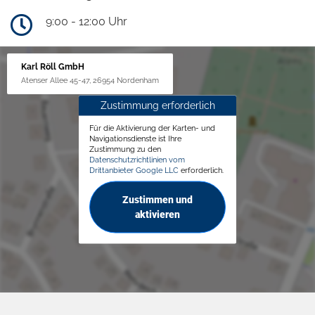
9:00 - 12:00 Uhr
Karl Röll GmbH
Atenser Allee 45-47, 26954 Nordenham
Zustimmung erforderlich
Für die Aktivierung der Karten- und
Navigationsdienste ist Ihre
Zustimmung zu den
Datenschutzrichtlinien vom
Drittanbieter Google LLC
erforderlich.
Zustimmen und
aktivieren