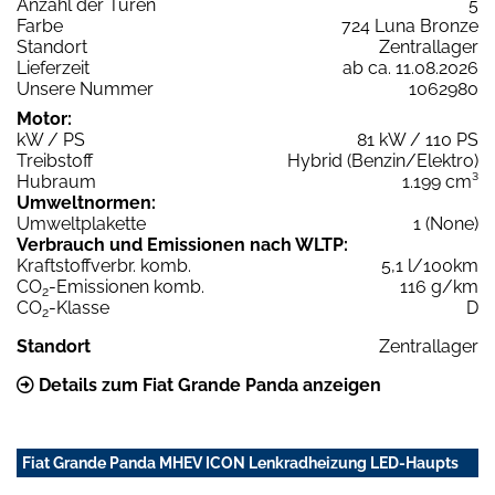
Anzahl der Türen
5
Farbe
724 Luna Bronze
Standort
Zentrallager
Lieferzeit
ab ca. 11.08.2026
Unsere Nummer
1062980
Motor:
kW / PS
81 kW / 110 PS
Treibstoff
Hybrid (Benzin/Elektro)
Hubraum
1.199 cm³
Umweltnormen:
Umweltplakette
1 (None)
Verbrauch und Emissionen nach WLTP:
Kraftstoffverbr. komb.
5,1 l/100km
CO
-Emissionen komb.
116 g/km
2
CO
-Klasse
D
2
Standort
Zentrallager
Details zum Fiat Grande Panda anzeigen
Fiat Grande Panda MHEV ICON Lenkradheizung LED-Haupts