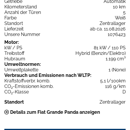
Getriebe
Automatik
Kilometerstand
10 km
Anzahl der Türen
5
Farbe
Weiß
Standort
Zentrallager
Lieferzeit
ab ca. 11.08.2026
Unsere Nummer
1076423
Motor:
kW / PS
81 kW / 110 PS
Treibstoff
Hybrid (Benzin/Elektro)
Hubraum
1.199 cm³
Umweltnormen:
Umweltplakette
1 (None)
Verbrauch und Emissionen nach WLTP:
Kraftstoffverbr. komb.
5,1 l/100km
CO
-Emissionen komb.
116 g/km
2
CO
-Klasse
D
2
Standort
Zentrallager
Details zum Fiat Grande Panda anzeigen