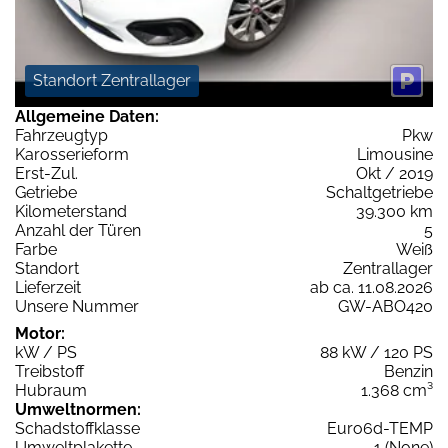
Standort Zentrallager
Allgemeine Daten:
Fahrzeugtyp
Pkw
Karosserieform
Limousine
Erst-Zul.
Okt / 2019
Getriebe
Schaltgetriebe
Kilometerstand
39.300 km
Anzahl der Türen
5
Farbe
Weiß
Standort
Zentrallager
Lieferzeit
ab ca. 11.08.2026
Unsere Nummer
GW-ABO420
Motor:
kW / PS
88 kW / 120 PS
Treibstoff
Benzin
Hubraum
1.368 cm³
Umweltnormen:
Schadstoffklasse
Euro6d-TEMP
Umweltplakette
1 (None)