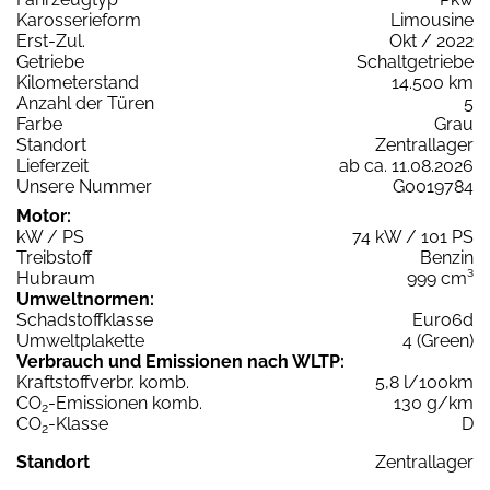
Karosserieform
Limousine
Erst-Zul.
Okt / 2022
Getriebe
Schaltgetriebe
Kilometerstand
14.500 km
Anzahl der Türen
5
Farbe
Grau
Standort
Zentrallager
Lieferzeit
ab ca. 11.08.2026
Unsere Nummer
G0019784
Motor:
kW / PS
74 kW / 101 PS
Treibstoff
Benzin
Hubraum
999 cm³
Umweltnormen:
Schadstoffklasse
Euro6d
Umweltplakette
4 (Green)
Verbrauch und Emissionen nach WLTP:
Kraftstoffverbr. komb.
5,8 l/100km
CO
-Emissionen komb.
130 g/km
2
CO
-Klasse
D
2
Standort
Zentrallager