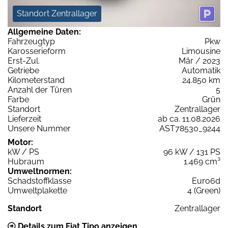
Standort Zentrallager
Allgemeine Daten:
Fahrzeugtyp
Pkw
Karosserieform
Limousine
Erst-Zul.
Mär / 2023
Getriebe
Automatik
Kilometerstand
24.850 km
Anzahl der Türen
5
Farbe
Grün
Standort
Zentrallager
Lieferzeit
ab ca. 11.08.2026
Unsere Nummer
AST78530_9244
Motor:
kW / PS
96 kW / 131 PS
Hubraum
1.469 cm³
Umweltnormen:
Schadstoffklasse
Euro6d
Umweltplakette
4 (Green)
Standort
Zentrallager
Details zum Fiat Tipo anzeigen