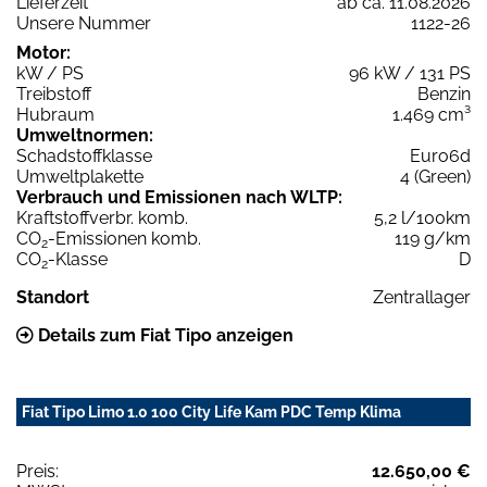
Lieferzeit
ab ca. 11.08.2026
Unsere Nummer
1122-26
Motor:
kW / PS
96 kW / 131 PS
Treibstoff
Benzin
Hubraum
1.469 cm³
Umweltnormen:
Schadstoffklasse
Euro6d
Umweltplakette
4 (Green)
Verbrauch und Emissionen nach WLTP:
Kraftstoffverbr. komb.
5,2 l/100km
CO
-Emissionen komb.
119 g/km
2
CO
-Klasse
D
2
Standort
Zentrallager
Details zum Fiat Tipo anzeigen
Fiat Tipo Limo 1.0 100 City Life Kam PDC Temp Klima
Preis:
12.650,00 €