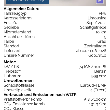
Allgemeine Daten:
Fahrzeugtyp
Pkw
Karosserieform
Limousine
Erst-Zul.
Sep / 2022
Getriebe
Schaltgetriebe
Kilometerstand
10 km
Anzahl der Türen
5
Farbe
Grau
Standort
Zentrallager
Lieferzeit
ab ca. 11.08.2026
Unsere Nummer
G0019910
Motor:
kW / PS
74 kW / 101 PS
Treibstoff
Benzin
Hubraum
999 cm³
Umweltnormen:
Schadstoffklasse
Euro6d-TEMP
Umweltplakette
4 (Green)
Verbrauch und Emissionen nach WLTP:
Kraftstoffverbr. komb.
5,8 l/100km
CO
-Emissionen komb.
131 g/km
2
CO
-Klasse
D
2