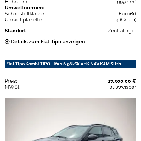
Hubraum
999 cm³
Umweltnormen:
Schadstoffklasse
Euro6d
Umweltplakette
4 (Green)
Standort
Zentrallager
Details zum Fiat Tipo anzeigen
Fiat Tipo Kombi TIPO Life 1.6 96kW AHK NAV KAM Sitzh.
Preis:
17.500,00 €
MWSt:
ausweisbar