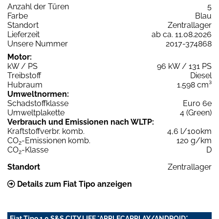
Anzahl der Türen
5
Farbe
Blau
Standort
Zentrallager
Lieferzeit
ab ca. 11.08.2026
Unsere Nummer
2017-374868
Motor:
kW / PS
96 kW / 131 PS
Treibstoff
Diesel
Hubraum
1.598 cm³
Umweltnormen:
Schadstoffklasse
Euro 6e
Umweltplakette
4 (Green)
Verbrauch und Emissionen nach WLTP:
Kraftstoffverbr. komb.
4,6 l/100km
CO
-Emissionen komb.
120 g/km
2
CO
-Klasse
D
2
Standort
Zentrallager
Details zum Fiat Tipo anzeigen
Fiat Tipo 1.0 S&S CITY LIFE *APPLECARPLAY/ANDROID*